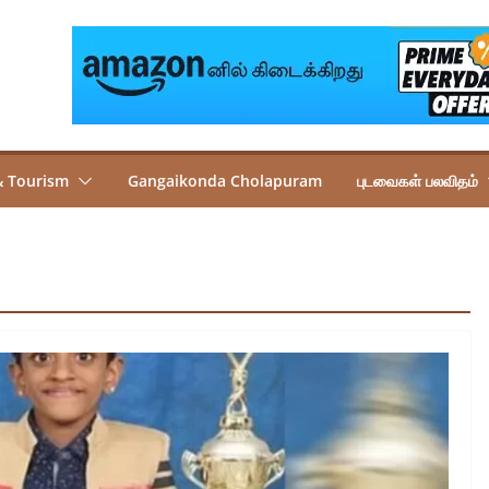
& Tourism
Gangaikonda Cholapuram
புடவைகள் பலவிதம்