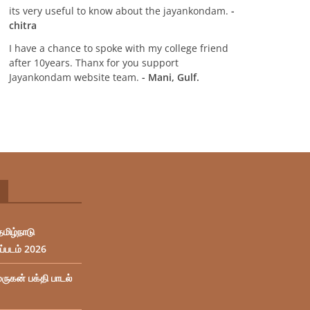
its very useful to know about the jayankondam.
-
chitra
I have a chance to spoke with my college friend
after 10years. Thanx for you support
Jayankondam website team.
- Mani, Gulf.
தமிழ்நாடு
ப்படம் 2026
ுருகன் பக்தி பாடல்