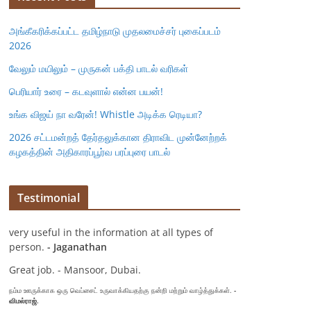
அங்கீகரிக்கப்பட்ட தமிழ்நாடு முதலமைச்சர் புகைப்படம்
2026
வேலும் மயிலும் – முருகன் பக்தி பாடல் வரிகள்
பெரியார் உரை – கடவுளால் என்ன பயன்!
உங்க விஜய் நா வரேன்! Whistle அடிக்க ரெடியா?
2026 சட்டமன்றத் தேர்தலுக்கான திராவிட முன்னேற்றக்
கழகத்தின் அதிகாரப்பூர்வ பரப்புரை பாடல்
Testimonial
very useful in the information at all types of
person.
- Jaganathan
Great job. - Mansoor, Dubai.
நம்ம ஊருக்காக ஒரு வெப்சைட் உருவாக்கியதற்கு நன்றி மற்றும் வாழ்த்துக்கள்.
-
விமல்ராஜ்.