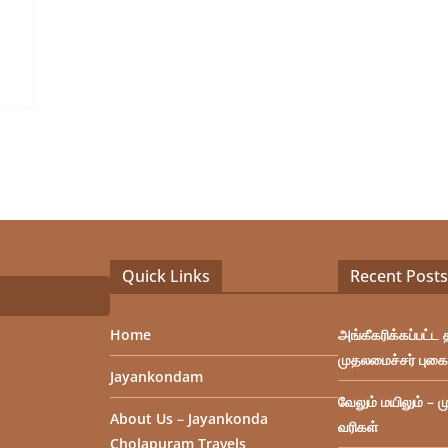
Quick Links
Recent Posts
Home
அங்கீகரிக்கப்பட்ட 
முதலமைச்சர் புகை
Jayankondam
வேலும் மயிலும் – ம
About Us – Jayankonda
வரிகள்
Cholapuram Travels