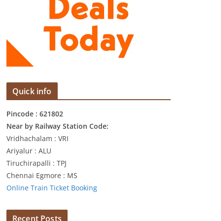
Quick info
Pincode : 621802
Near by Railway Station Code:
Vridhachalam : VRI
Ariyalur : ALU
Tiruchirapalli : TPJ
Chennai Egmore : MS
Online Train Ticket Booking
Recent Posts