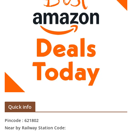
Quick info
Pincode : 621802
Near by Railway Station Code: