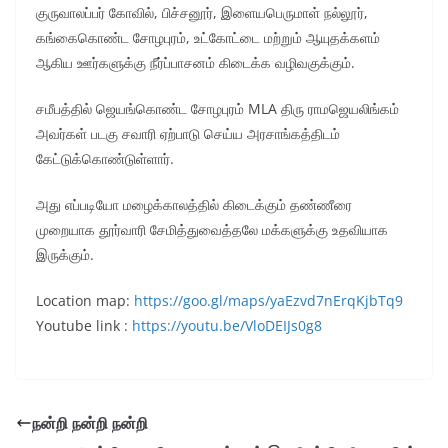
குருவாலப்பர் கோவில், பிச்சனூர், இளையபெருமாள் நல்லூர்,
கங்கைகொண்ட சோழபுரம், உட்கோட்டை மற்றும் ஆயுதக்களம்
ஆகிய ஊர்களுக்கு நீர்ப்பாசனம் கிடைக்க வழிவகுக்கும்.
சமீபத்தில் ஜெயங்கொண்ட சோழபுரம் MLA திரு ராமஜெயலிங்கம்
அவர்கள் படகு சவாரி ஏற்பாடு செய்ய அரசாங்கத்திடம்
கேட்டுக்கொண்டுள்ளார்.
அது எப்படியோ மழைக்காலத்தில் கிடைக்கும் தண்ணீரை
முறையாக தூர்வாரி சேமித்துவைத்தலே மக்களுக்கு உதவியாக
இருக்கும்.
Location map:
https://goo.gl/maps/yaEzvd7nErqKjbTq9
Youtube link :
https://youtu.be/VloDEIJs0g8
நன்றி நன்றி நன்றி