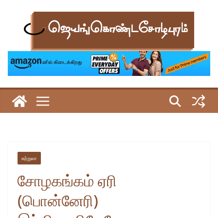
Skip
to
content
சுற்றுலா
சோழகங்கம் ஏரி
(பொன்னேரி)