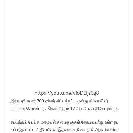
https://youtu.be/VloDEIJs0g8
இந்த ஏரி சுமார் 700 ஏக்கர் கிட்டத்தட்ட மூன்று கிலோமீட்டர்
பரப்பளவு கொண்டது. இதன் ஆழம் 17 அடி அரசு பதிவேட்டில் படி.
சமீபத்தில் பெய்த மழையில் சில மதுகுகள் சேதமடைந்து உள்ளது.
சம்மந்தம் பட்ட அதிகாரிகள் இதனை சரிசெய்தால் அருகில் உள்ள